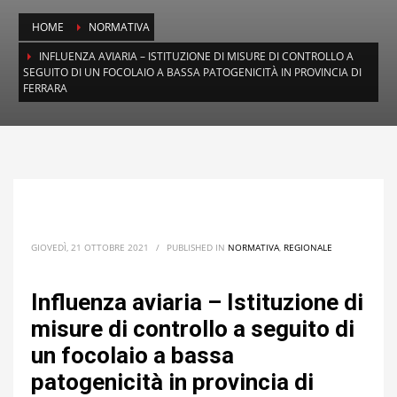
HOME
NORMATIVA
INFLUENZA AVIARIA – ISTITUZIONE DI MISURE DI CONTROLLO A
SEGUITO DI UN FOCOLAIO A BASSA PATOGENICITÀ IN PROVINCIA DI
FERRARA
GIOVEDÌ, 21 OTTOBRE 2021
/
PUBLISHED IN
NORMATIVA
,
REGIONALE
Influenza aviaria – Istituzione di
misure di controllo a seguito di
un focolaio a bassa
patogenicità in provincia di