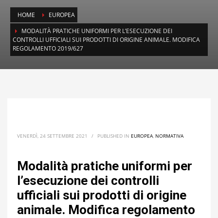
HOME
EUROPEA
MODALITÀ PRATICHE UNIFORMI PER L’ESECUZIONE DEI
CONTROLLI UFFICIALI SUI PRODOTTI DI ORIGINE ANIMALE. MODIFICA
REGOLAMENTO 2019/627
VENERDÌ, 24 SETTEMBRE 2021
/
PUBLISHED IN
EUROPEA
,
NORMATIVA
Modalità pratiche uniformi per
l’esecuzione dei controlli
ufficiali sui prodotti di origine
animale. Modifica regolamento