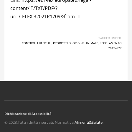
Link:
https://eur-lex.europa.eu/legal-
content/IT/TXT/PDF/?
uri=CELEX:32021R1709&from=IT
TAGGED UNDER:
CONTROLLI UFFICIALI
,
PRODOTTI DI ORIGINE ANIMALE
,
REGOLAMENTO
2019/627
DIchiarazione di Accessibilità
© 2023.Tutti i diritti riservati. Normativa
Alimenti&Salute
.