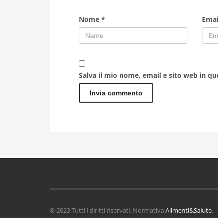
Nome
*
Ema
Salva il mio nome, email e sito web in q
© 2023.Tutti i diritti riservati. Normativa
Alimenti&Salute
.