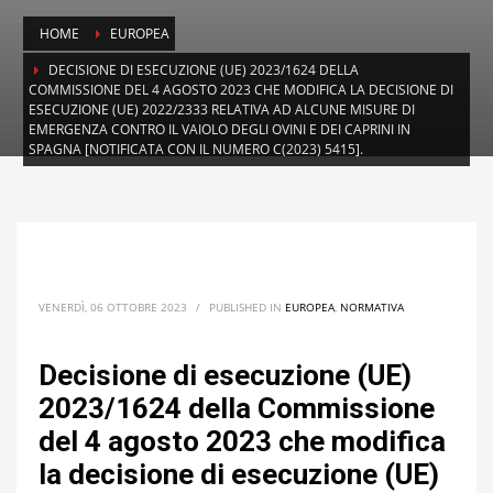
HOME
EUROPEA
DECISIONE DI ESECUZIONE (UE) 2023/1624 DELLA
COMMISSIONE DEL 4 AGOSTO 2023 CHE MODIFICA LA DECISIONE DI
ESECUZIONE (UE) 2022/2333 RELATIVA AD ALCUNE MISURE DI
EMERGENZA CONTRO IL VAIOLO DEGLI OVINI E DEI CAPRINI IN
SPAGNA [NOTIFICATA CON IL NUMERO C(2023) 5415].
VENERDÌ, 06 OTTOBRE 2023
/
PUBLISHED IN
EUROPEA
,
NORMATIVA
Decisione di esecuzione (UE)
2023/1624 della Commissione
del 4 agosto 2023 che modifica
la decisione di esecuzione (UE)