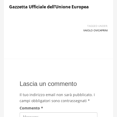
Gazzetta U
f
fici
a
le dell’Unione Europea
TAGGED UNDER:
VAIOLO OVICAPRINI
Lascia un commento
Il tuo indirizzo email non sarà pubblicato.
I
campi obbligatori sono contrassegnati
*
Commento
*