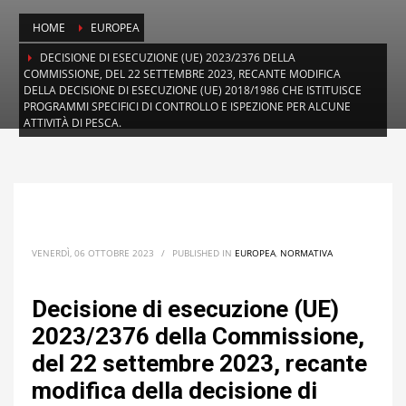
HOME
EUROPEA
DECISIONE DI ESECUZIONE (UE) 2023/2376 DELLA
COMMISSIONE, DEL 22 SETTEMBRE 2023, RECANTE MODIFICA
DELLA DECISIONE DI ESECUZIONE (UE) 2018/1986 CHE ISTITUISCE
PROGRAMMI SPECIFICI DI CONTROLLO E ISPEZIONE PER ALCUNE
ATTIVITÀ DI PESCA.
VENERDÌ, 06 OTTOBRE 2023
/
PUBLISHED IN
EUROPEA
,
NORMATIVA
Decisione di esecuzione (UE)
2023/2376 della Commissione,
del 22 settembre 2023, recante
modifica della decisione di