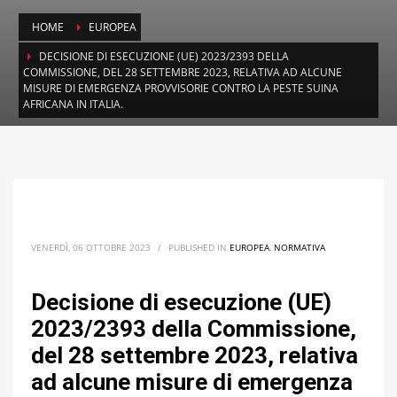
HOME
EUROPEA
DECISIONE DI ESECUZIONE (UE) 2023/2393 DELLA
COMMISSIONE, DEL 28 SETTEMBRE 2023, RELATIVA AD ALCUNE
MISURE DI EMERGENZA PROVVISORIE CONTRO LA PESTE SUINA
AFRICANA IN ITALIA.
VENERDÌ, 06 OTTOBRE 2023
/
PUBLISHED IN
EUROPEA
,
NORMATIVA
Decisione di esecuzione (UE)
2023/2393 della Commissione,
del 28 settembre 2023, relativa
ad alcune misure di emergenza