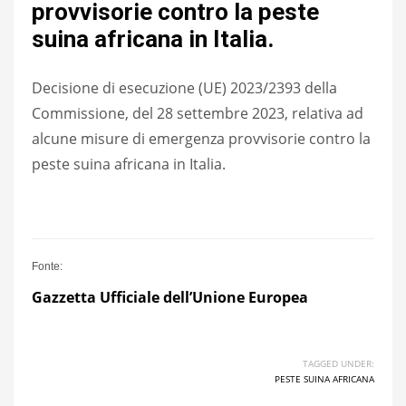
provvisorie contro la peste
suina africana in Italia.
Decisione di esecuzione (UE) 2023/2393 della
Commissione, del 28 settembre 2023, relativa ad
alcune misure di emergenza provvisorie contro la
peste suina africana in Italia.
Fonte:
Gazzetta U
f
fici
a
le dell’Unione Europea
TAGGED UNDER:
PESTE SUINA AFRICANA