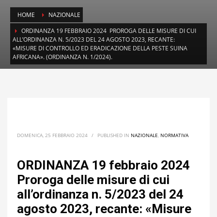
HOME
NAZIONALE
ORDINANZA 19 FEBBRAIO 2024 PROROGA DELLE MISURE DI CUI
ALL’ORDINANZA N. 5/2023 DEL 24 AGOSTO 2023, RECANTE:
«MISURE DI CONTROLLO ED ERADICAZIONE DELLA PESTE SUINA
AFRICANA». (ORDINANZA N. 1/2024).
DOMENICA, 25 FEBBRAIO 2024
/
PUBLISHED IN
NAZIONALE
,
NORMATIVA
ORDINANZA 19 febbraio 2024
Proroga delle misure di cui
all’ordinanza n. 5/2023 del 24
agosto 2023, recante: «Misure