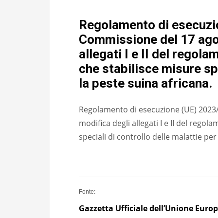
Regolamento di esecuzi
Commissione del 17 ago
allegati I e II del rego
che stabilisce misure spe
la peste suina africana.
Regolamento di esecuzione (UE) 2023
modifica degli allegati I e II del rego
speciali di controllo delle malattie per
Fonte:
Gazzetta U
f
fici
a
le dell’Unione Euro