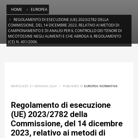
HOME
EUROPEA
REGOLAMENTO DI ESECUZIONE (UE) 2023/2782 DELLA
COMMISSIONE, DEL 14 DICEMBRE 2023, RELATIVO AI METODI DI
CAMPIONAMENTO E DI ANALISI PER IL CONTROLLO DEI TENORI DI
MICOTOSSINE NEGLI ALIMENTI E CHE ABROGA IL REGOLAMENTO
(CE) N. 401/2006.
MERCOLEDÌ, 31 GENNAIO 2024
/
PUBLISHED IN
EUROPEA
,
NORMATIVA
Regolamento di esecuzione
(UE) 2023/2782 della
Commissione, del 14 dicembre
2023, relativo ai metodi di