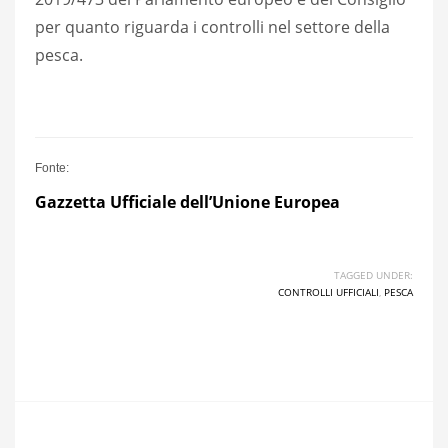
per quanto riguarda i controlli nel settore della
pesca.
Fonte:
Gazzetta U
f
fici
a
le dell’Unione Europea
TAGGED UNDER:
CONTROLLI UFFICIALI
,
PESCA