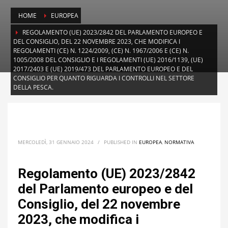
HOME
EUROPEA
REGOLAMENTO (UE) 2023/2842 DEL PARLAMENTO EUROPEO E
DEL CONSIGLIO, DEL 22 NOVEMBRE 2023, CHE MODIFICA I
REGOLAMENTI (CE) N. 1224/2009, (CE) N. 1967/2006 E (CE) N.
1005/2008 DEL CONSIGLIO E I REGOLAMENTI (UE) 2016/1139, (UE)
2017/2403 E (UE) 2019/473 DEL PARLAMENTO EUROPEO E DEL
CONSIGLIO PER QUANTO RIGUARDA I CONTROLLI NEL SETTORE
DELLA PESCA.
MERCOLEDÌ, 31 GENNAIO 2024
/
PUBLISHED IN
EUROPEA
,
NORMATIVA
Regolamento (UE) 2023/2842
del Parlamento europeo e del
Consiglio, del 22 novembre
2023, che modifica i