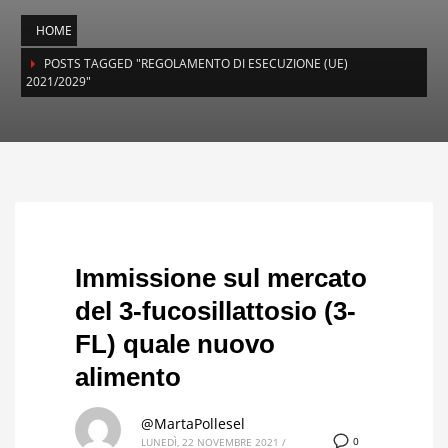
HOME
POSTS TAGGED "REGOLAMENTO DI ESECUZIONE (UE)
2021/2029"
Immissione sul mercato
del 3-fucosillattosio (3-
FL) quale nuovo
alimento
@MartaPollesel
0
LUNEDÌ, 22 NOVEMBRE 2021
/