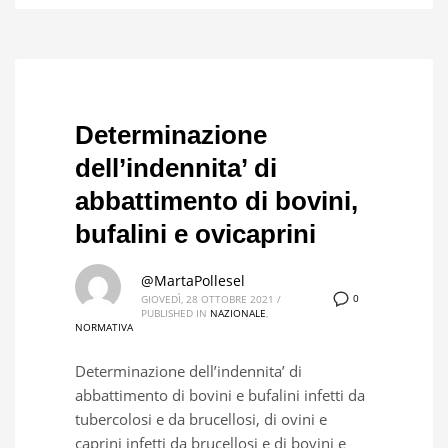
Determinazione
dell’indennita’ di
abbattimento di bovini,
bufalini e ovicaprini
@MartaPollesel
0
GIOVEDÌ, 28 OTTOBRE 2021
/
PUBLISHED IN
NAZIONALE
,
NORMATIVA
Determinazione dell’indennita’ di
abbattimento di bovini e bufalini infetti da
tubercolosi e da brucellosi, di ovini e
caprini infetti da brucellosi e di bovini e